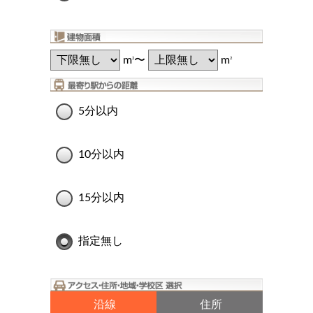
m
〜
m
2
2
5分以内
10分以内
15分以内
指定無し
沿線
住所