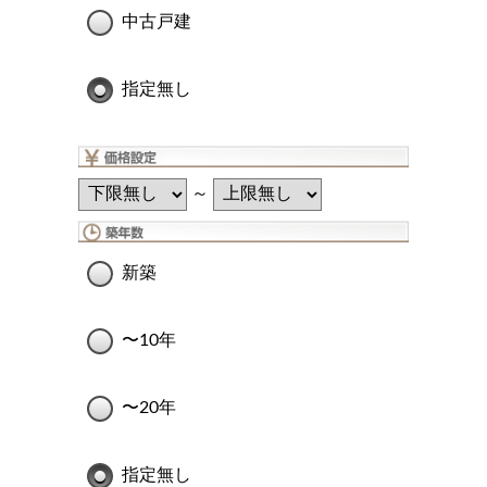
中古戸建
指定無し
～
新築
〜10年
〜20年
指定無し