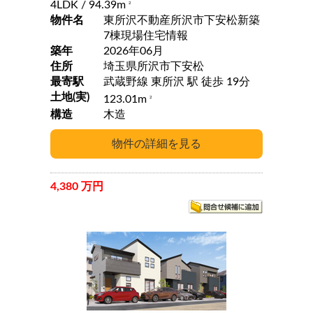
4LDK
/ 94.39m
2
物件名
東所沢不動産所沢市下安松新築
7棟現場住宅情報
築年
2026年06月
住所
埼玉県所沢市下安松
最寄駅
武蔵野線 東所沢 駅 徒歩 19分
土地(実)
123.01m
2
構造
木造
4,380 万円