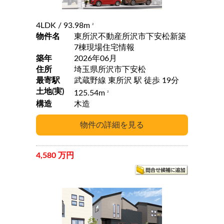
4LDK
/ 93.98m
2
物件名
東所沢不動産所沢市下安松新築
7棟現場住宅情報
築年
2026年06月
住所
埼玉県所沢市下安松
最寄駅
武蔵野線 東所沢 駅 徒歩 19分
土地(実)
125.54m
2
構造
木造
4,580 万円