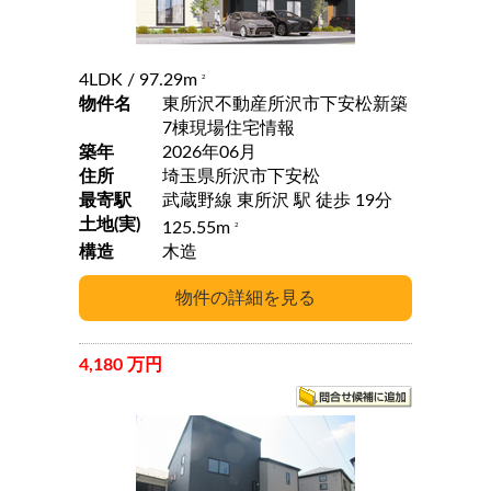
4LDK
/ 97.29m
2
物件名
東所沢不動産所沢市下安松新築
7棟現場住宅情報
築年
2026年06月
住所
埼玉県所沢市下安松
最寄駅
武蔵野線 東所沢 駅 徒歩 19分
土地(実)
125.55m
2
構造
木造
4,180 万円