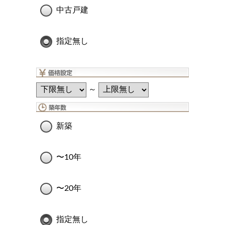
中古戸建
指定無し
～
新築
〜10年
〜20年
指定無し