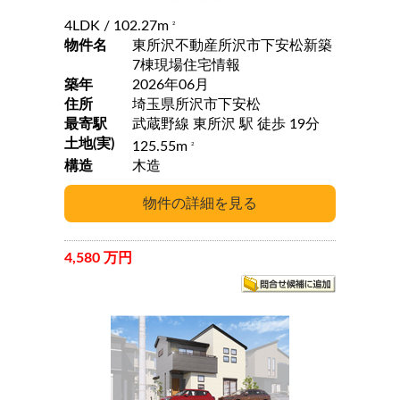
4LDK
/ 102.27m
2
物件名
東所沢不動産所沢市下安松新築
7棟現場住宅情報
築年
2026年06月
住所
埼玉県所沢市下安松
最寄駅
武蔵野線 東所沢 駅 徒歩 19分
土地(実)
125.55m
2
構造
木造
4,580 万円