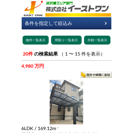
20件
の検索結果
（ 1 〜 15 件を表示）
4,980 万円
6LDK
/ 169.12m
2