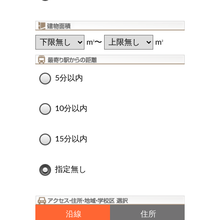
m
〜
m
2
2
5分以内
10分以内
15分以内
指定無し
沿線
住所