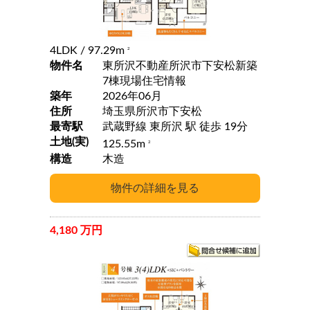
4LDK
/ 97.29m
2
物件名
東所沢不動産所沢市下安松新築
7棟現場住宅情報
築年
2026年06月
住所
埼玉県所沢市下安松
最寄駅
武蔵野線 東所沢 駅 徒歩 19分
土地(実)
125.55m
2
構造
木造
4,180 万円