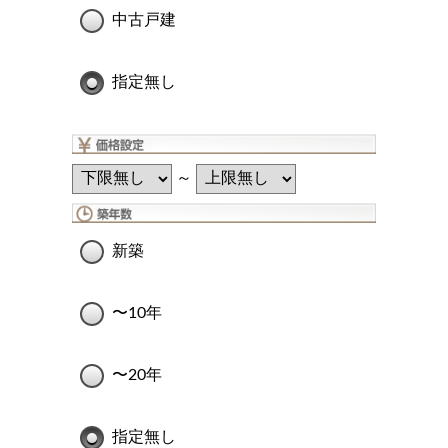
中古戸建
指定無し
～
新築
〜10年
〜20年
指定無し