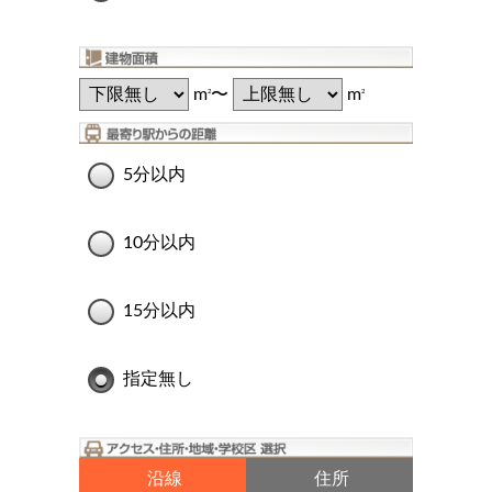
m
〜
m
2
2
5分以内
10分以内
15分以内
指定無し
沿線
住所