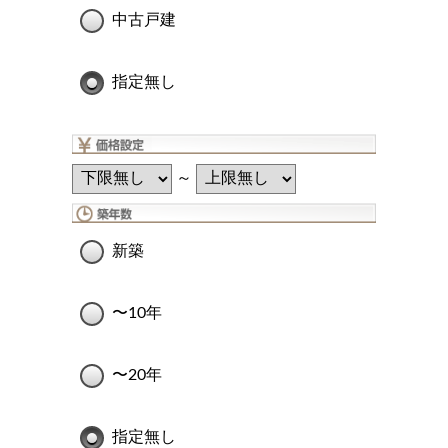
中古戸建
指定無し
～
新築
〜10年
〜20年
指定無し