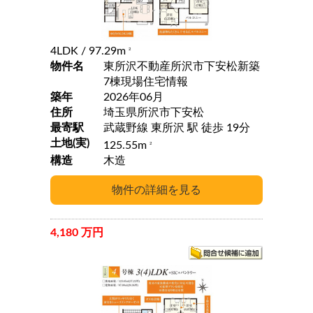
4LDK
/ 97.29m
2
物件名
東所沢不動産所沢市下安松新築
7棟現場住宅情報
築年
2026年06月
住所
埼玉県所沢市下安松
最寄駅
武蔵野線 東所沢 駅 徒歩 19分
土地(実)
125.55m
2
構造
木造
4,180 万円