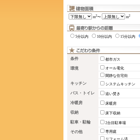
2
2
m
〜
m
5分以内
10分以内
15分以内
条件
都市ガス
環境
オール電化
閑静な住宅街
キッチン
システムキッチン
バス・トイレ
追い焚き
冷暖房
床暖房
収納
床下収納
駐車・駐輪
2台目駐車場
その他
専用庭
リフォーム済