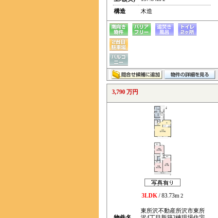
構造
木造
3,790 万円
3LDK
/ 83.73m
2
東所沢不動産所沢市東所
物件名
沢4丁目新築3棟現場住宅