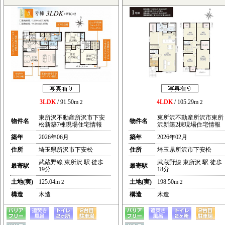
3LDK
/ 91.50m
4LDK
/ 105.29m
2
2
東所沢不動産所沢市下安
東所沢不動産所沢市東所
物件名
物件名
松新築7棟現場住宅情報
沢新築2棟現場住宅情報
築年
2026年06月
築年
2026年02月
住所
埼玉県所沢市下安松
住所
埼玉県所沢市下安松
武蔵野線 東所沢 駅 徒歩
武蔵野線 東所沢 駅 徒歩
最寄駅
最寄駅
19分
18分
土地(実)
125.04m
土地(実)
198.50m
2
2
構造
木造
構造
木造