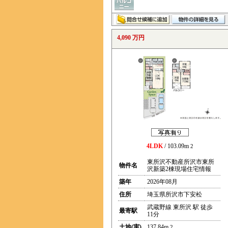
4,090 万円
4LDK
/ 103.09m
2
東所沢不動産所沢市東所
物件名
沢新築2棟現場住宅情報
築年
2026年08月
住所
埼玉県所沢市下安松
武蔵野線 東所沢 駅 徒歩
最寄駅
11分
土地(実)
137.84m
2