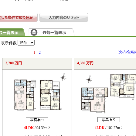
表示件数
次の検索
1
2
3,780 万円
4,380 万円
4LDK
/ 94.39m
4LDK
/ 102.27m
2
2