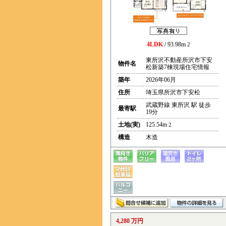
4LDK
/ 93.98m
2
東所沢不動産所沢市下安
物件名
松新築7棟現場住宅情報
築年
2026年06月
住所
埼玉県所沢市下安松
武蔵野線 東所沢 駅 徒歩
最寄駅
19分
土地(実)
125.54m
2
構造
木造
4,280 万円