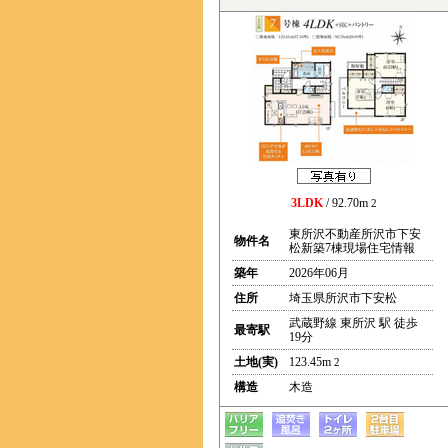
3LDK
/ 92.70m
2
東所沢不動産所沢市下安
物件名
松新築7棟現場住宅情報
築年
2026年06月
住所
埼玉県所沢市下安松
武蔵野線 東所沢 駅 徒歩
最寄駅
19分
土地(実)
123.45m
2
構造
木造