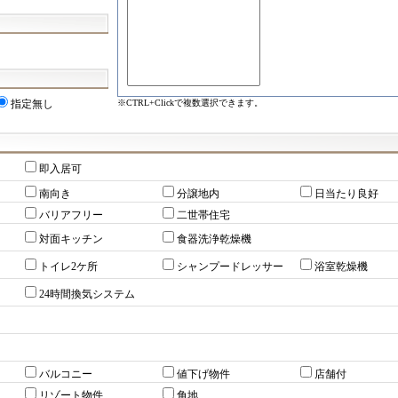
※CTRL+Clickで複数選択できます。
指定無し
即入居可
南向き
分譲地内
日当たり良好
バリアフリー
二世帯住宅
対面キッチン
食器洗浄乾燥機
トイレ2ケ所
シャンプードレッサー
浴室乾燥機
24時間換気システム
バルコニー
値下げ物件
店舗付
リゾート物件
角地