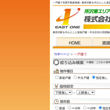
一戸建て売買不動産検索 | 東所沢駅を中心とした
東所沢駅を中心とした新築戸建・中古住宅の売買物
TOPページ
＞
一戸建て
※価格、こだわり条
新築戸建
中古戸建
指定無し
～
新築
〜10年
〜20年
指定