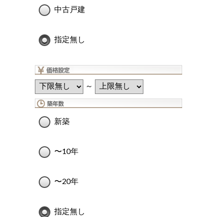
中古戸建
指定無し
～
新築
〜10年
〜20年
指定無し