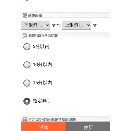
m
〜
m
2
2
5分以内
10分以内
15分以内
指定無し
沿線
住所