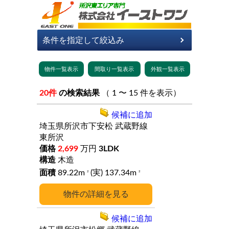
20件
の検索結果
（ 1 〜 15 件を表示）
候補に追加
埼玉県所沢市下安松
武蔵野線
東所沢
2,699
万円
3LDK
木造
89.22m
(実) 137.34m
2
2
詳細
候補に追加