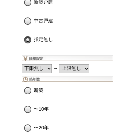
新築戸建
中古戸建
指定無し
～
新築
〜10年
〜20年