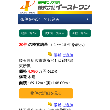
20件
の検索結果
（ 1 〜 15 件を表示）
候補に追加
埼玉県所沢市東所沢1
武蔵野線
東所沢
4,980
万円
6LDK
木造
169.12m
(実) 148.00m
2
2
詳細
候補に追加