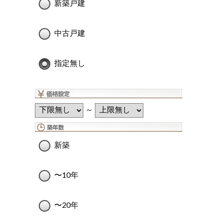
新築戸建
中古戸建
指定無し
～
新築
〜10年
〜20年