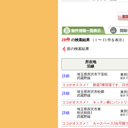
20件
の検索結果
（ 1 〜 15 件を表示）
前の検索結果
所在地
沿線
埼玉県所沢市下安松
東所
詳細
武蔵野線
徒歩 1
ココがオススメ！ 新築7棟現場です、日
埼玉県所沢市松郷
東所
詳細
武蔵野線
徒歩 2
ココがオススメ！ キッチン横にパントリ
埼玉県所沢市東
東所
詳細
所沢和田1
徒歩 1
武蔵野線
ココがオススメ！ カースペース3台可能