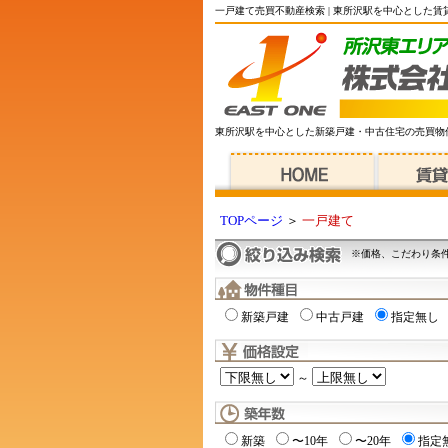
一戸建て売買不動産検索 | 東所沢駅を中心とした
東所沢駅を中心とした新築戸建・中古住宅の売買物
TOPページ
＞
一戸建て
※価格、こだわり条
新築戸建
中古戸建
指定無し
～
新築
〜10年
〜20年
指定