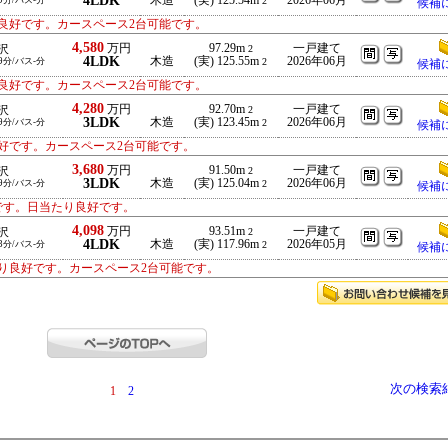
4LDK
木造
(実) 125.54m
2026年06月
9分/バス-分
2
候補
良好です。カースペース2台可能です。
4,580
万円
97.29m
一戸建て
沢
2
4LDK
木造
(実) 125.55m
2026年06月
9分/バス-分
2
候補
良好です。カースペース2台可能です。
4,280
万円
92.70m
一戸建て
沢
2
3LDK
木造
(実) 123.45m
2026年06月
9分/バス-分
2
候補
好です。カースペース2台可能です。
3,680
万円
91.50m
一戸建て
沢
2
3LDK
木造
(実) 125.04m
2026年06月
9分/バス-分
2
候補
です。日当たり良好です。
4,098
万円
93.51m
一戸建て
沢
2
4LDK
木造
(実) 117.96m
2026年05月
3分/バス-分
2
候補
り良好です。カースペース2台可能です。
次の検索
1
2