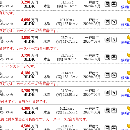
3,290
万円
81.15m
一戸建て
沢
2
3LDK
木造
(実) 82.16m
2026年09月
9分/バス-分
2
候補
良好です。
4,090
万円
103.09m
一戸建て
沢
2
4LDK
木造
(実) 137.84m
2026年08月
1分/バス-分
2
候補
良好です。カースペース2台可能です。
3,890
万円
92.74m
一戸建て
沢
2
4LDK
木造
(実) 117.72m
2026年08月
1分/バス-分
2
候補
良好です。カースペース2台可能です。
3,790
万円
83.73m
一戸建て
沢
2
3LDK
木造
(実) 84.92m
2026年07月
5分/バス-分
2
候補
ルトインガレージです。
4,180
万円
95.64m
一戸建て
沢
2
3LDK
木造
(実) 158.13m
2026年07月
5分/バス-分
2
候補
良好です。カースペース2台可能です。
3,780
万円
94.39m
一戸建て
沢
2
4LDK
木造
(実) 123.01m
2026年06月
9分/バス-分
2
候補
坪付きです。日当たり良好です。
4,380
万円
102.27m
一戸建て
沢
2
4LDK
木造
(実) 125.55m
2026年06月
9分/バス-分
2
候補
道路に付き陽当たり良好です。カースペース2台可能です。
4,580
万円
93.98m
一戸建て
沢
2