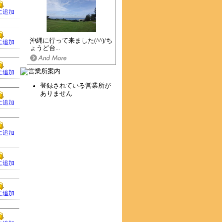
に追加
沖縄に行って来ました(^^)/ち
に追加
ょうど台...
に追加
登録されている営業所が
ありません
に追加
に追加
に追加
に追加