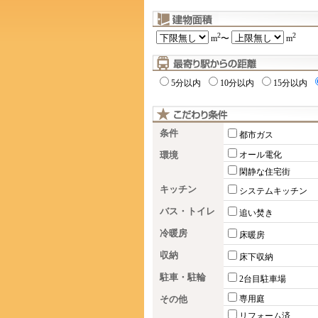
2
2
m
〜
m
5分以内
10分以内
15分以内
条件
都市ガス
環境
オール電化
閑静な住宅街
キッチン
システムキッチン
バス・トイレ
追い焚き
冷暖房
床暖房
収納
床下収納
駐車・駐輪
2台目駐車場
その他
専用庭
リフォーム済