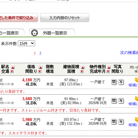
表示件数
次の検索
1
2
駅名
価格
階数
建物面積
物件種別
写真
問い
交通
間取り
構造
面積
完成年月
間取り
候
4,180
万円
97.09m
沢
2
一戸建て
4LDK
木造
(実) 123.05m
9分/バス-分
2
候補
当たり良好です。
3,680
万円
91.90m
一戸建て
沢
2
3LDK
木造
(実) 82.99m
2026年10月
0分/バス-分
2
候補
ー付きです。ストレッジルーム付きです。日当たり良好です。
5,980
105.07m
一戸建て
沢
万円
2
4LDK
木造
(実) 132.33m
2026年10月
3分/バス-分
2
候補
です。スカイテラス付きです。