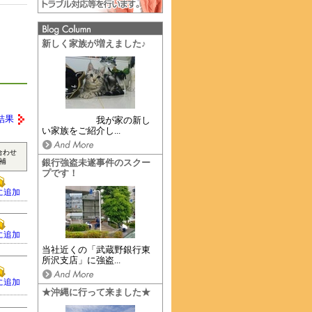
新しく家族が増えました♪
結果
我が家の新し
い家族をご紹介し...
合わせ
補
銀行強盗未遂事件のスクー
プです！
に追加
に追加
当社近くの「武蔵野銀行東
所沢支店」に強盗...
に追加
★沖縄に行って来ました★