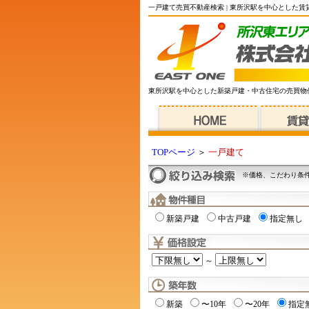
一戸建て売買不動産検索 | 東所沢駅を中心とした
東所沢駅を中心とした新築戸建・中古住宅の売買物
TOPページ
＞
一戸建て
※価格、こだわり条
新築戸建
中古戸建
指定無し
～
新築
〜10年
〜20年
指定