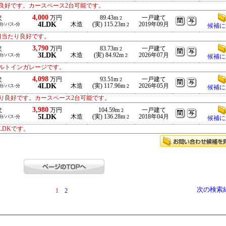
良好です。カースペース2台可能です。
4,000
万円
89.43m
一戸建て
沢
2
4LDK
木造
(実) 115.23m
2019年09月
5分/バス-分
2
候補に
日当たり良好です。
3,790
万円
83.73m
一戸建て
沢
2
3LDK
木造
(実) 84.92m
2026年07月
5分/バス-分
2
候補に
ルトインガレージです。
4,098
万円
93.51m
一戸建て
沢
2
4LDK
木造
(実) 117.96m
2026年05月
3分/バス-分
2
候補に
り良好です。カースペース2台可能です。
3,980
万円
104.59m
一戸建て
沢
2
5LDK
木造
(実) 136.28m
2018年04月
2分/バス-分
2
候補に
LDKです。
次の検索
1
2