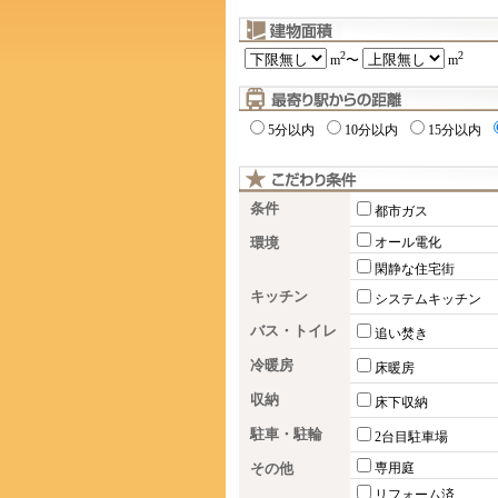
2
2
m
〜
m
5分以内
10分以内
15分以内
条件
都市ガス
環境
オール電化
閑静な住宅街
キッチン
システムキッチン
バス・トイレ
追い焚き
冷暖房
床暖房
収納
床下収納
駐車・駐輪
2台目駐車場
その他
専用庭
リフォーム済