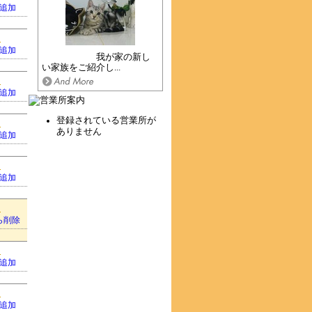
追加
追加
我が家の新し
い家族をご紹介し...
追加
登録されている営業所が
ありません
追加
追加
ら削除
追加
追加