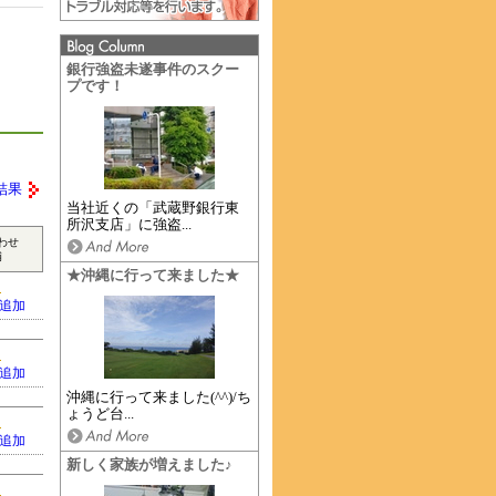
銀行強盗未遂事件のスクー
プです！
結果
当社近くの「武蔵野銀行東
所沢支店」に強盗...
わせ
補
★沖縄に行って来ました★
追加
追加
沖縄に行って来ました(^^)/ち
ょうど台...
追加
新しく家族が増えました♪