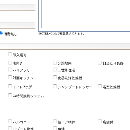
※CTRL+Clickで複数選択できます。
指定無し
即入居可
南向き
分譲地内
日当たり良好
バリアフリー
二世帯住宅
対面キッチン
食器洗浄乾燥機
トイレ2ケ所
シャンプードレッサー
浴室乾燥機
24時間換気システム
バルコニー
値下げ物件
店舗付
リゾート物件
角地