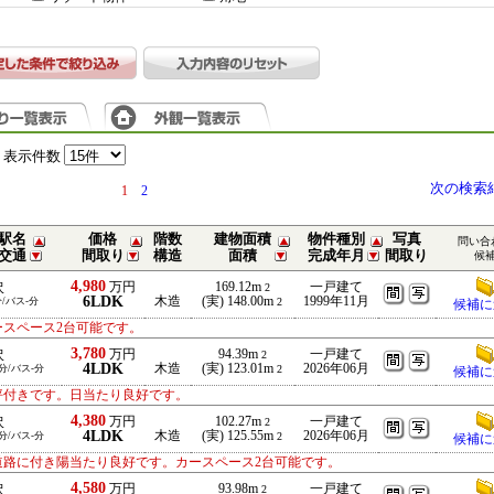
表示件数
次の検索
1
2
駅名
価格
階数
建物面積
物件種別
写真
問い合
交通
間取り
構造
面積
完成年月
間取り
候
4,980
万円
169.12m
一戸建て
沢
2
6LDK
木造
(実) 148.00m
1999年11月
分/バス-分
2
候補に
ースペース2台可能です。
3,780
万円
94.39m
一戸建て
沢
2
4LDK
木造
(実) 123.01m
2026年06月
9分/バス-分
2
候補に
坪付きです。日当たり良好です。
4,380
万円
102.27m
一戸建て
沢
2
4LDK
木造
(実) 125.55m
2026年06月
9分/バス-分
2
候補に
道路に付き陽当たり良好です。カースペース2台可能です。
4,580
万円
93.98m
一戸建て
沢
2