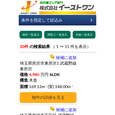
20件
の検索結果
（ 1 〜 15 件を表示）
候補に追加
埼玉県所沢市東所沢1
武蔵野線
東所沢
4,980
万円
6LDK
木造
169.12m
(実) 148.00m
2
2
詳細
候補に追加