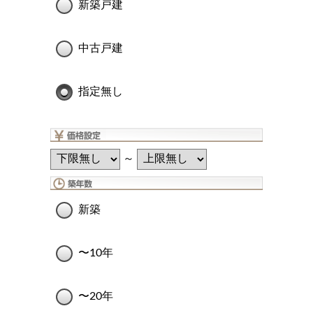
新築戸建
中古戸建
指定無し
～
新築
〜10年
〜20年