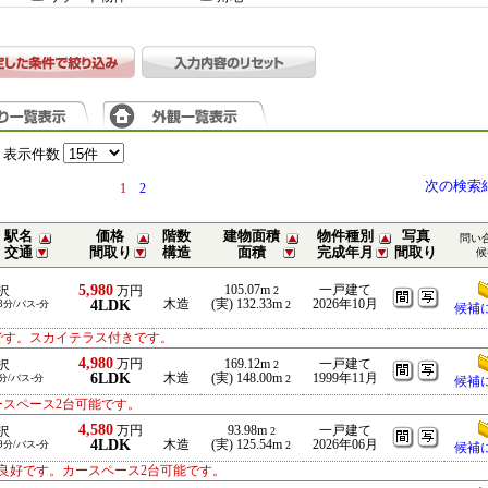
表示件数
次の検索
1
2
駅名
価格
階数
建物面積
物件種別
写真
問い
交通
間取り
構造
面積
完成年月
間取り
候
5,980
105.07m
一戸建て
沢
万円
2
4LDK
木造
(実) 132.33m
2026年10月
3分/バス-分
2
候補
です。スカイテラス付きです。
4,980
万円
169.12m
一戸建て
沢
2
6LDK
木造
(実) 148.00m
1999年11月
分/バス-分
2
候補
ースペース2台可能です。
4,580
万円
93.98m
一戸建て
沢
2
4LDK
木造
(実) 125.54m
2026年06月
9分/バス-分
2
候補
良好です。カースペース2台可能です。