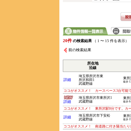
20件
の検索結果
（ 1 〜 15 件を表示）
前の検索結果
所在地
沿線
埼玉県所沢市東
東所
詳細
所沢和田1
徒歩 1
武蔵野線
ココがオススメ！ カースペース3台可能
埼玉県所沢市東所沢1
東所
詳細
武蔵野線
徒歩 8
ココがオススメ！ 東所沢駅8分です。カ
埼玉県所沢市下安松
東所
詳細
武蔵野線
徒歩 1
ココがオススメ！ 南道路に付き陽当たり