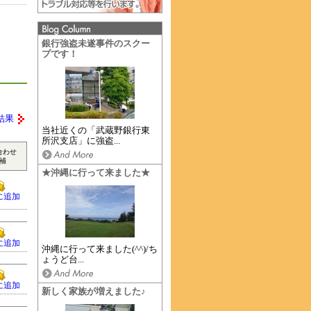
銀行強盗未遂事件のスクー
プです！
結果
当社近くの「武蔵野銀行東
所沢支店」に強盗...
合わせ
補
★沖縄に行って来ました★
に追加
に追加
沖縄に行って来ました(^^)/ち
ょうど台...
に追加
新しく家族が増えました♪