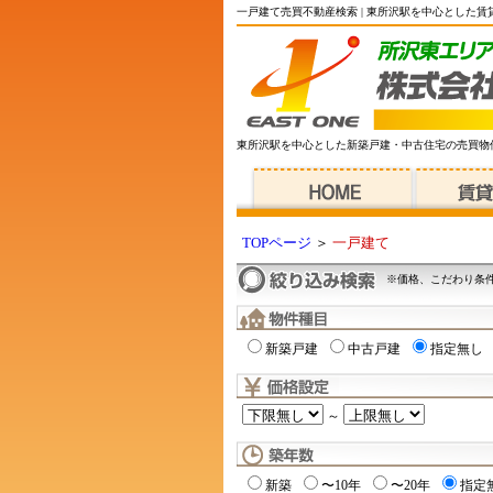
一戸建て売買不動産検索 | 東所沢駅を中心とした
東所沢駅を中心とした新築戸建・中古住宅の売買物
TOPページ
＞
一戸建て
※価格、こだわり条
新築戸建
中古戸建
指定無し
～
新築
〜10年
〜20年
指定