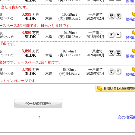
4LDK
木造
(実) 115.23m
2019年09月
5分/バス-分
2
候補
日当たり良好です。
3,999
万円
105.29m
一戸建て
沢
2
4LDK
木造
(実) 198.50m
2026年02月
8分/バス-分
2
候補
ースペース2台可能です。日当たり良好です。
3,980
万円
104.59m
一戸建て
沢
2
5LDK
木造
(実) 136.28m
2018年04月
2分/バス-分
2
候補
LDKです。
3,890
万円
92.74m
一戸建て
沢
2
4LDK
木造
(実) 117.72m
2026年08月
1分/バス-分
2
候補
良好です。カースペース2台可能です。
3,790
万円
83.73m
一戸建て
沢
2
3LDK
木造
(実) 84.92m
2026年07月
5分/バス-分
2
候補
ルトインガレージです。
次の検索
1
2