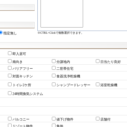
※CTRL+Clickで複数選択できます。
指定無し
即入居可
南向き
分譲地内
日当たり良好
バリアフリー
二世帯住宅
対面キッチン
食器洗浄乾燥機
トイレ2ケ所
シャンプードレッサー
浴室乾燥機
24時間換気システム
バルコニー
値下げ物件
店舗付
リゾート物件
角地