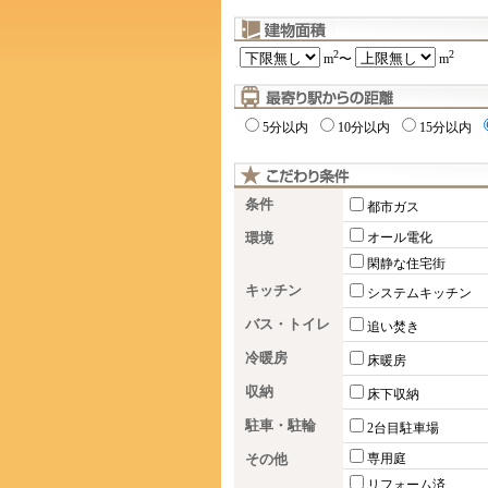
2
2
m
〜
m
5分以内
10分以内
15分以内
条件
都市ガス
環境
オール電化
閑静な住宅街
キッチン
システムキッチン
バス・トイレ
追い焚き
冷暖房
床暖房
収納
床下収納
駐車・駐輪
2台目駐車場
その他
専用庭
リフォーム済