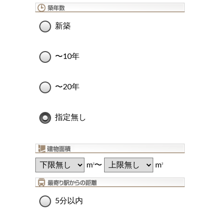
新築
〜10年
〜20年
指定無し
m
〜
m
2
2
5分以内