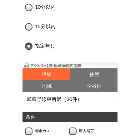
10分以内
15分以内
指定無し
沿線
住所
地域
学校区
条件
都市ガス
即入居可