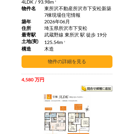
4LDK
/ 93.98m
2
物件名
東所沢不動産所沢市下安松新築
7棟現場住宅情報
築年
2026年06月
住所
埼玉県所沢市下安松
最寄駅
武蔵野線 東所沢 駅 徒歩 19分
土地(実)
125.54m
2
構造
木造
4,580 万円