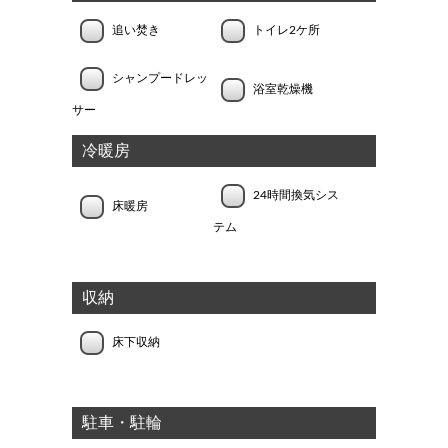
追い焚き
トイレ2ケ所
シャンプードレッ
浴室乾燥機
サー
冷暖房
24時間換気シス
床暖房
テム
収納
床下収納
駐車・駐輪