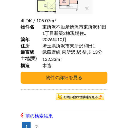
4LDK
/ 105.07m
2
物件名
東所沢不動産所沢市東所沢和田
1丁目新築2棟現場住..
築年
2026年10月
住所
埼玉県所沢市東所沢和田1
最寄駅
武蔵野線 東所沢 駅 徒歩 13分
土地(実)
132.33m
2
構造
木造
前の検索結果
1
2