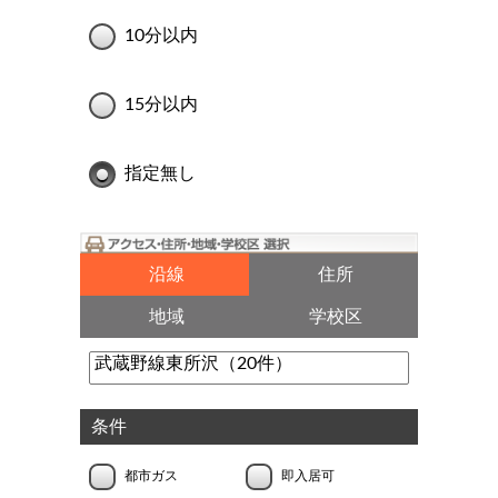
10分以内
15分以内
指定無し
沿線
住所
地域
学校区
条件
都市ガス
即入居可