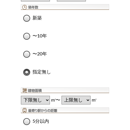
新築
〜10年
〜20年
指定無し
m
〜
m
2
2
5分以内