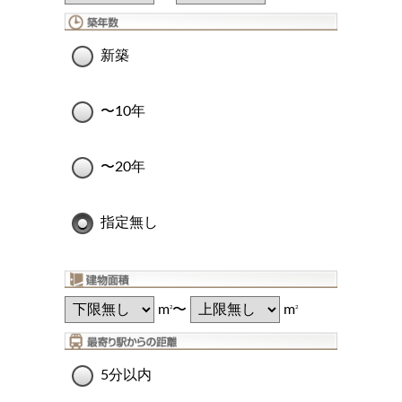
新築
〜10年
〜20年
指定無し
m
〜
m
2
2
5分以内