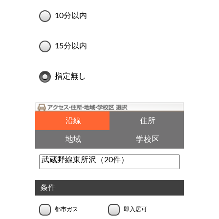
10分以内
15分以内
指定無し
沿線
住所
地域
学校区
条件
都市ガス
即入居可